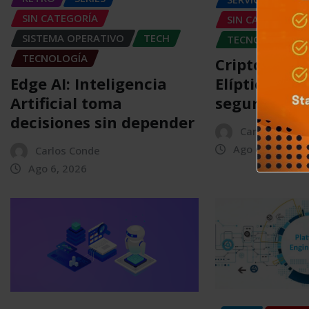
SIN CATEGORÍA
SIN CATEGORÍA
SISTEMA OPERATIVO
TECH
TECNOLOGÍA
TECNOLOGÍA
Criptografí
Edge AI: Inteligencia
Elíptica (EC
Artificial toma
seguridad
decisiones sin depender
Carlos Conde
Ago 6, 2026
Carlos Conde
Ago 6, 2026