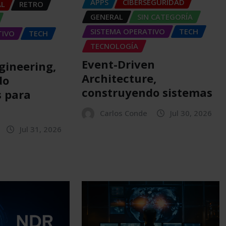
APPS
CIBERSEGURIDAD
AL
RETRO
GENERAL
SIN CATEGORÍA
SISTEMA OPERATIVO
TECH
TIVO
TECH
TECNOLOGÍA
Event-Driven
gineering,
Architecture,
do
construyendo sistemas
 para
Carlos Conde
Jul 30, 2026
Jul 31, 2026