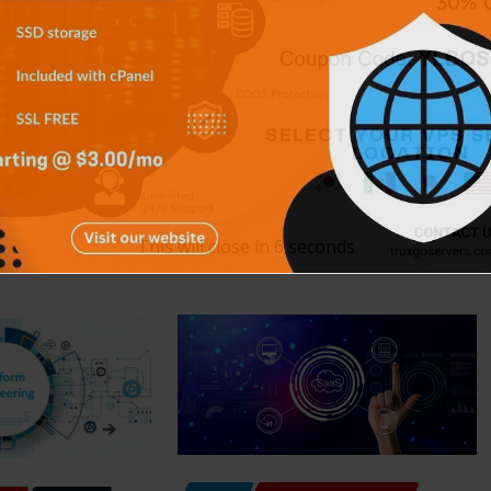
SISTEMA OPERATIVO
TECH
TECH
TECNOLOGÍA
Git: La herramienta que
a de Curva
transformó el desarrollo
C): Más
de software
Carlos Conde
Ago 5, 2026
This will close in
5
seconds