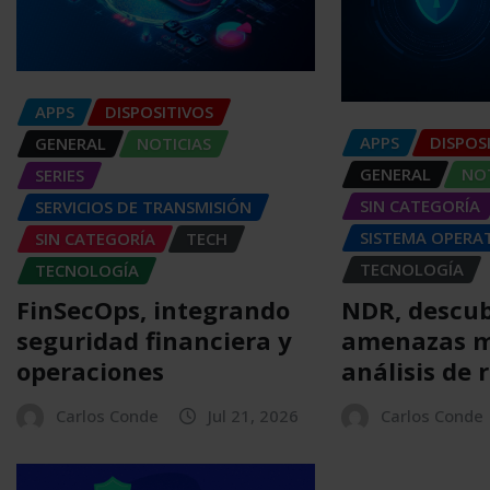
APPS
DISPOSITIVOS
APPS
DISPOS
GENERAL
NOTICIAS
GENERAL
NOT
SERIES
SIN CATEGORÍA
SERVICIOS DE TRANSMISIÓN
SISTEMA OPERA
SIN CATEGORÍA
TECH
TECNOLOGÍA
TECNOLOGÍA
NDR, descu
FinSecOps, integrando
amenazas m
seguridad financiera y
análisis de 
operaciones
Carlos Conde
Carlos Conde
Jul 21, 2026