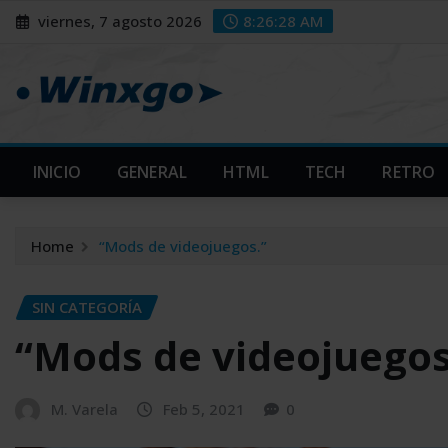
Skip
modal-check
modal-check
viernes, 7 agosto 2026
8:26:29 AM
to
content
INICIO
GENERAL
HTML
TECH
RETRO
Home
“Mods de videojuegos.”
SIN CATEGORÍA
“Mods de videojuegos
M. Varela
Feb 5, 2021
0