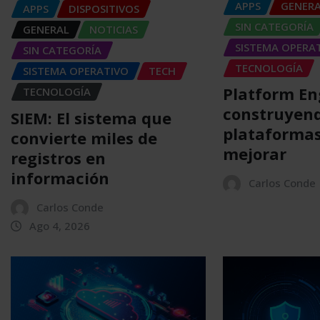
APPS
GENER
APPS
DISPOSITIVOS
SIN CATEGORÍA
GENERAL
NOTICIAS
SISTEMA OPERA
SIN CATEGORÍA
TECNOLOGÍA
SISTEMA OPERATIVO
TECH
Platform En
TECNOLOGÍA
construyen
SIEM: El sistema que
plataformas
convierte miles de
mejorar
registros en
información
Carlos Conde
Carlos Conde
Ago 4, 2026