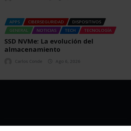
APPS
CIBERSEGURIDAD
DISPOSITIVOS
GENERAL
NOTICIAS
TECH
TECNOLOGÍA
SSD NVMe: La evolución del
almacenamiento
Carlos Conde
Ago 6, 2026
Copyright © 2025 | Powered by
WordPress
|
NewsExo