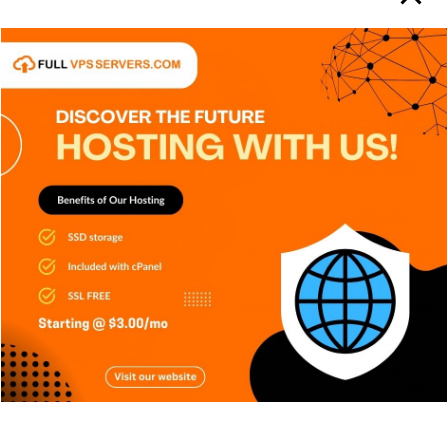
TECNOLOGÍA
Git: La herramienta que transformó
el desarrollo de software
Carlos Conde
Ago 5, 2026
APPS
DISPOSITIVOS
GENERAL
NOTICIAS
This will close in
4
seconds
SIN CATEGORÍA
SISTEMA OPERATIVO
TECH