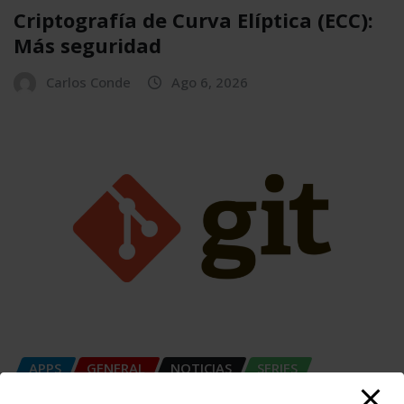
Criptografía de Curva Elíptica (ECC):
Más seguridad
Carlos Conde
Ago 6, 2026
APPS
GENERAL
NOTICIAS
SERIES
SIN CATEGORÍA
SISTEMA OPERATIVO
TECH