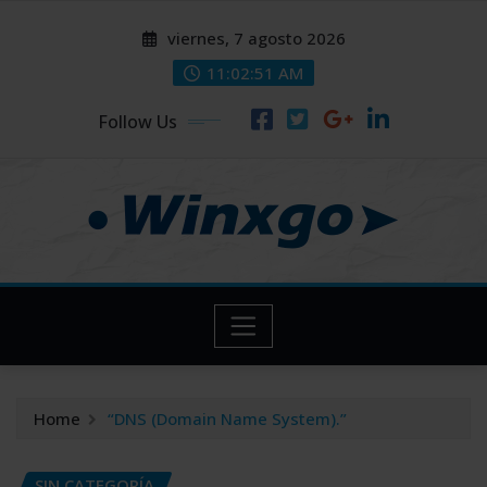
Skip
modal-check
modal-check
viernes, 7 agosto 2026
to
content
11:02:52 AM
Follow Us
Home
“DNS (Domain Name System).”
SIN CATEGORÍA