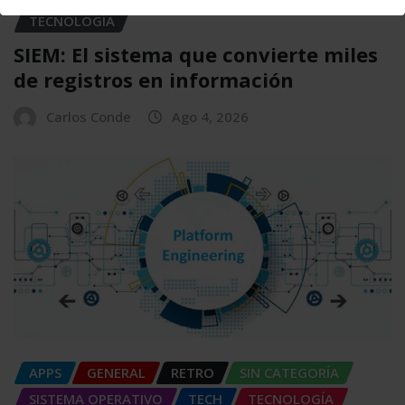
TECNOLOGÍA
SIEM: El sistema que convierte miles
de registros en información
Carlos Conde
Ago 4, 2026
APPS
GENERAL
RETRO
SIN CATEGORÍA
SISTEMA OPERATIVO
TECH
TECNOLOGÍA