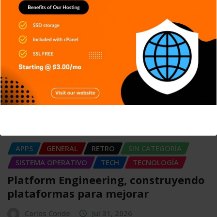
Carlos Conde
Ago 4, 2026
This will close in
3
seconds
APPS
GENERAL
RETRO
SIN CATEGORÍA
SISTEMA OPERATIVO
TECH
TECNOLOGÍA
Platform Engineering, construyendo
plataformas para mejorar
Carlos Conde
Jul 31, 2026