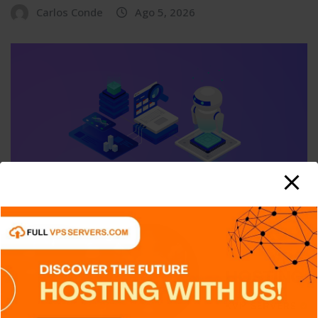
Carlos Conde
Ago 5, 2026
APPS
DISPOSITIVOS
GENERAL
NOTICIAS
SIN CATEGORÍA
SISTEMA OPERATIVO
TECH
TECNOLOGÍA
SIEM: El sistema que convierte miles
de registros en información