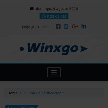
Skip
modal-check
modal-check
domingo, 9 agosto 2026
to
content
8:28:04 AM
Follow Us
Home
“Suma de verificación.”
SIN CATEGORÍA