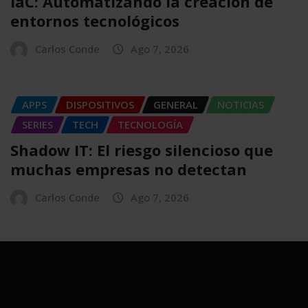
IaC: Automatizando la creación de
entornos tecnológicos
Carlos Conde
Ago 7, 2026
APPS
DISPOSITIVOS
GENERAL
NOTICIAS
SERIES
TECH
TECNOLOGÍA
Shadow IT: El riesgo silencioso que
muchas empresas no detectan
Carlos Conde
Ago 7, 2026