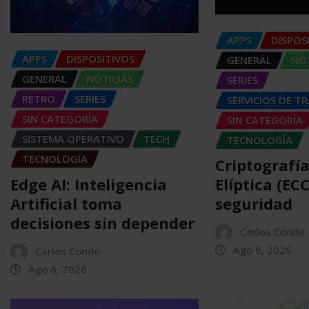
APPS
DISPOS
APPS
DISPOSITIVOS
GENERAL
NOT
GENERAL
NOTICIAS
SERIES
RETRO
SERIES
SERVICIOS DE T
SIN CATEGORÍA
SIN CATEGORÍA
SISTEMA OPERATIVO
TECH
TECNOLOGÍA
TECNOLOGÍA
Criptografí
Edge AI: Inteligencia
Elíptica (EC
Artificial toma
seguridad
decisiones sin depender
Carlos Conde
Ago 6, 2026
Carlos Conde
Ago 6, 2026