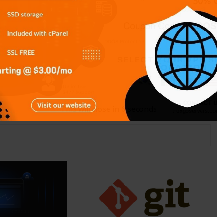
This will close in
5
seconds