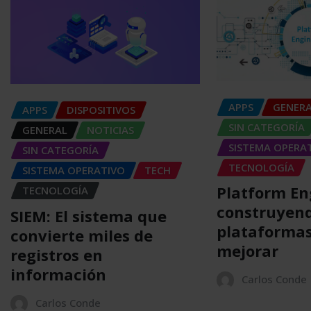
APPS
GENER
APPS
DISPOSITIVOS
SIN CATEGORÍA
GENERAL
NOTICIAS
SISTEMA OPERA
SIN CATEGORÍA
TECNOLOGÍA
SISTEMA OPERATIVO
TECH
Platform En
TECNOLOGÍA
construyen
SIEM: El sistema que
plataformas
convierte miles de
mejorar
registros en
información
Carlos Conde
Carlos Conde