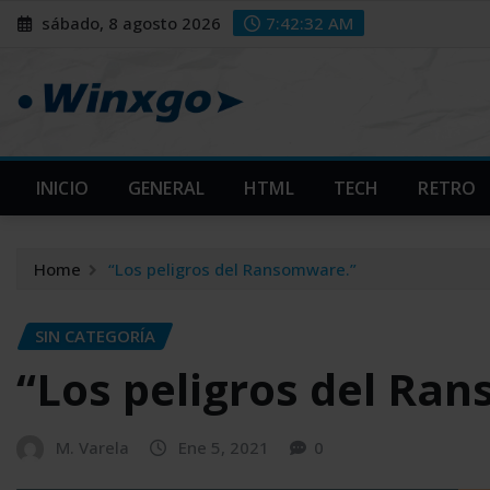
Skip
modal-check
modal-check
sábado, 8 agosto 2026
7:42:33 AM
to
content
INICIO
GENERAL
HTML
TECH
RETRO
Home
“Los peligros del Ransomware.”
SIN CATEGORÍA
“Los peligros del Ra
M. Varela
Ene 5, 2021
0