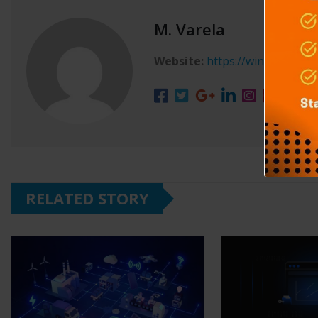
M. Varela
Website:
https://winxgo.com/
RELATED STORY