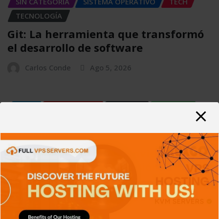
SIN CATEGORÍA
SISTEMA OPERATIVO
TECH
TECNOLOGÍA
Git: La herramienta que transformó
el desarrollo de software
Carlos Conde
Ago 5, 2026
APPS
DISPOSITIVOS
GENERAL
NOTICIAS
SIN CATEGORÍA
SISTEMA OPERATIVO
TECH
TECNOLOGÍA
SIEM: El sistema que convierte miles
de registros en información
Carlos Conde
Ago 4, 2026