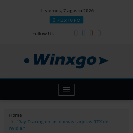
Skip
modal-check
modal-check
viernes, 7 agosto 2026
to
content
7:35:11 PM
Follow Us
Home
“Ray Tracing en las nuevas tarjetas RTX de
nVidia.”