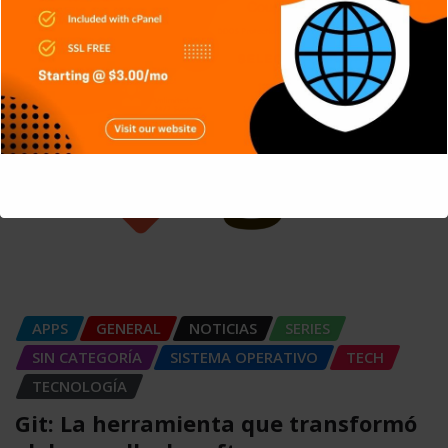
Carlos Conde
Ago 6, 2026
This will close in
4
seconds
APPS
GENERAL
NOTICIAS
SERIES
SIN CATEGORÍA
SISTEMA OPERATIVO
TECH
TECNOLOGÍA
Git: La herramienta que transformó