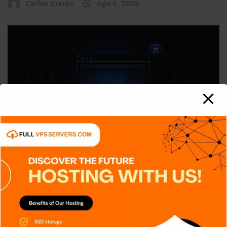
Carlos Conde
Ago 6, 2026
APPS
DISPOSITIVOS
GENERAL
NOTICIAS
SERIES
SERVICIOS DE TRANSMISIÓN
SIN CATEGORÍA
TECH
TECNOLOGÍA
Criptografía de Curva Elíptica (ECC):
Más seguridad