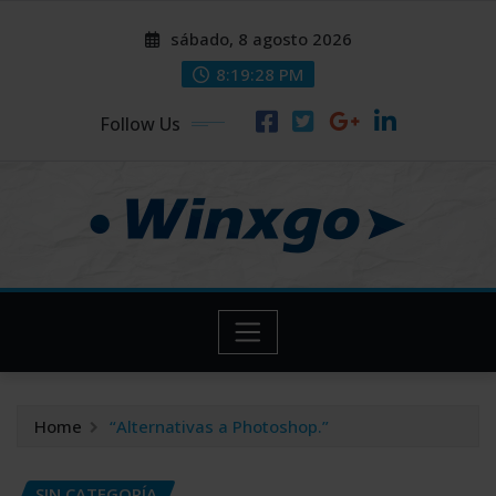
Skip
modal-check
modal-check
sábado, 8 agosto 2026
to
content
8:19:29 PM
Follow Us
Home
“Alternativas a Photoshop.”
SIN CATEGORÍA