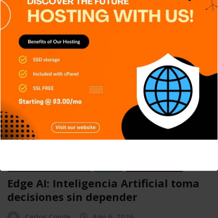
APPS
DISPOSITIVOS
GENERAL
NOTICIAS
SERIES
TECH
TECNOLOGÍA
Shadow IT: El riesgo silencioso que
muchas empresas no detectan
Carlos Conde
Ago 7, 2026
APPS
DISPOSITIVOS
GENERAL
NOTICIAS
RETRO
SERIES
SIN CATEGORÍA
This will close in
4
seconds
SISTEMA OPERATIVO
TECH
TECNOLOGÍA
Edge AI: Inteligencia Artificial toma
decisiones sin depender
Carlos Conde
Ago 6, 2026