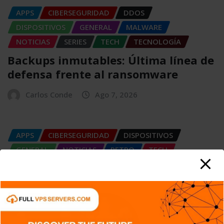
APPS
CIBERSEGURIDAD
DDOS
DISPOSITIVOS
GENERAL
MALWARE
NOTICIAS
SERIES
TECH
TECNOLOGÍA
Backups inmutables: Última línea de
defensa frente al ransomware
Carlos Conde
Ago 7, 2026
APPS
CIBERSEGURIDAD
DISPOSITIVOS
GENERAL
NOTICIAS
RETRO
TECH
TECNOLOGÍA
IaC: Automatizando la creación de
entornos tecnológicos
Carlos Conde
Ago 7, 2026