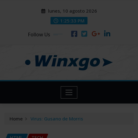
Skip
modal-check
modal-check
lunes, 10 agosto 2026
to
content
1:25:34 PM
Follow Us
Home
Virus: Gusano de Morris
HTML
TECH