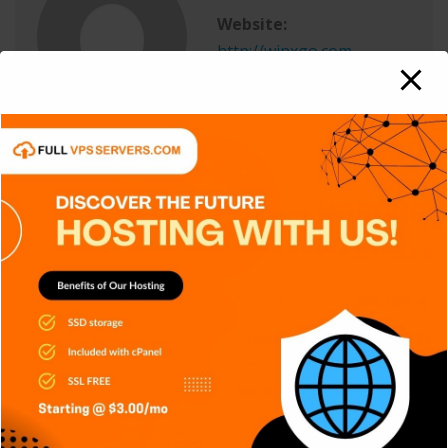
Website:
http://winxgo.com
RELATED STORY
APPS
CIBERSEGURIDAD
DISPOSITIVOS
GENERAL
NOTICIAS
RETRO
TECH
TECNOLOGÍA
IaC: Automatizando la creación de