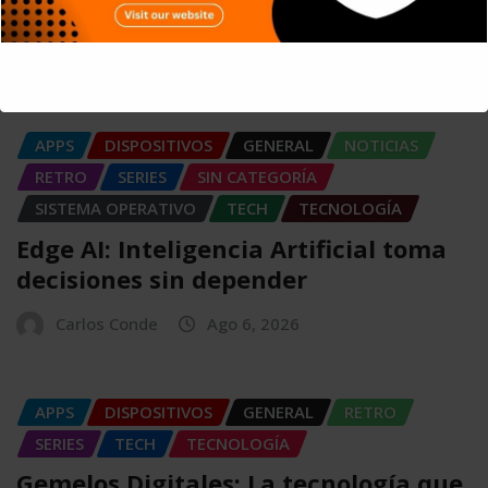
entornos tecnológicos
Carlos Conde
Ago 7, 2026
This will close in
5
seconds
APPS
DISPOSITIVOS
GENERAL
NOTICIAS
RETRO
SERIES
SIN CATEGORÍA
SISTEMA OPERATIVO
TECH
TECNOLOGÍA
Edge AI: Inteligencia Artificial toma
decisiones sin depender
Carlos Conde
Ago 6, 2026
APPS
DISPOSITIVOS
GENERAL
RETRO
SERIES
TECH
TECNOLOGÍA
Gemelos Digitales: La tecnología que