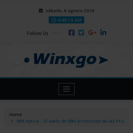
Skip
modal-check
modal-check
sábado, 8 agosto 2026
to
content
4:48:17 AM
Follow Us
Home
IBM Aptiva – El adiós de IBM al mercado de las PCs