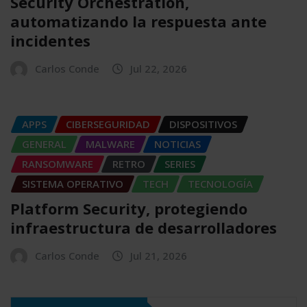
Security Orchestration,
automatizando la respuesta ante
incidentes
Carlos Conde
Jul 22, 2026
APPS
CIBERSEGURIDAD
DISPOSITIVOS
GENERAL
MALWARE
NOTICIAS
RANSOMWARE
RETRO
SERIES
SISTEMA OPERATIVO
TECH
TECNOLOGÍA
Platform Security, protegiendo
infraestructura de desarrolladores
Carlos Conde
Jul 21, 2026