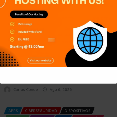
Reconocimiento facial con
Inteligencia Artificial
Carlos Conde
Ago 6, 2026
APPS
DISPOSITIVOS
GENERAL
NOTICIAS
SERIES
SERVICIOS DE TRANSMISIÓN
SIN CATEGORÍA
TECH
TECNOLOGÍA
Criptografía de Curva Elíptica (ECC):
This will close in
4
seconds
Más seguridad
Carlos Conde
Ago 6, 2026
APPS
CIBERSEGURIDAD
DISPOSITIVOS