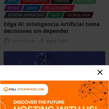
APPS
DISPOSITIVOS
GENERAL
NOTICIAS
RETRO
SERIES
SIN CATEGORÍA
SISTEMA OPERATIVO
TECH
TECNOLOGÍA
Edge AI: Inteligencia Artificial toma
decisiones sin depender
Carlos Conde
Ago 6, 2026
APPS
DISPOSITIVOS
GENERAL
NOTICIAS
TECH
TECNOLOGÍA