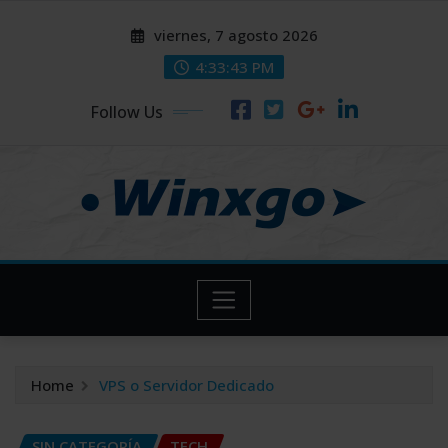
Skip
modal-check
modal-check
viernes, 7 agosto 2026
to
content
4:33:44 PM
Follow Us
Home
VPS o Servidor Dedicado
SIN CATEGORÍA
TECH